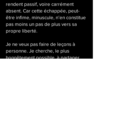
rendent passif, voire carrément
absent. Car cette échappée, peut-
être infime, minuscule, n’en constitue
pas moins un pas de plus vers sa
propre liberté.
Je ne veux pas faire de leçons à
personne. Je cherche, le plus
honnêtement possible, à partager
mes peurs. Je trouve un sens au
théâtre quand il me rend plus libre.
J’espère écrire des pièces qui auront
un écho dans la vie des autres et qui
répondent ultimement aux questions
que je me pose moi-même quand je
m’assois dans une salle : « Qu’est-ce
que je fais ici ? Qu’est-ce qu’on veut
me dire ? Pourquoi maintenant ? »