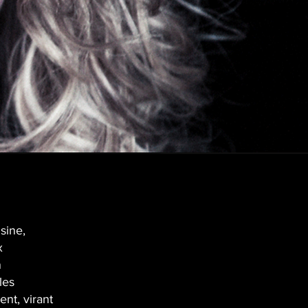
sine,
x
n
les
nt, virant