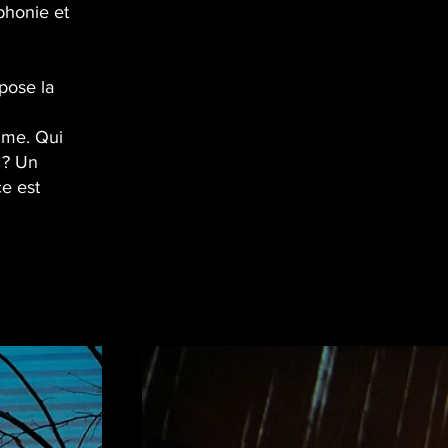
phonie et
pose la
time. Qui
 ? Un
ce est