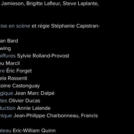
Jamieson, Brigitte Lafleur, Steve Laplante,
mise en scène
et régie Stéphanie Capistran-
an Bard
wing
iffures
Sylvie Rolland-Provost
u Marcil
re
Éric Forget
la Rassenti
toine Castonguay
rgique
Jean Marc Dalpé
tes
Olivier Ducas
duction
Annie Lalande
nique
Jean-Philippe Charbonneau, Francis
ateau
Eric-William Quinn