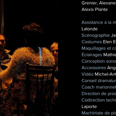
Grenier, Alexane 
Alexis Plante
Assistance à la 
Lalonde
Scénographie
Je
Costumes
Elen E
Maquillages et co
Éclairages
Mathie
Conception sono
Accessoires
Ange
Vidéo
Michel-An
Conseil dramatu
Coach marionnet
Direction de pro
Codirection tech
Laporte
Machiniste de pl