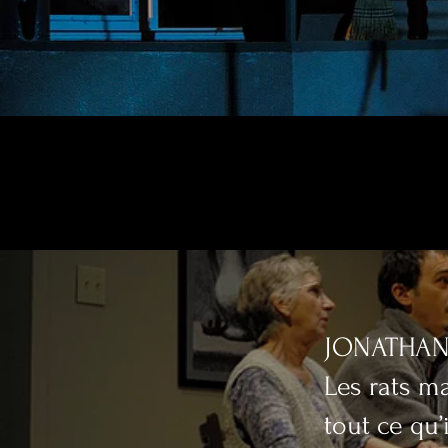
JONATHA
Les rats ma
tout ce qu’