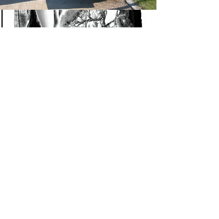
ÉQUIPE À LA CRÉATION
Texte et mise en oreille
Olivier Choinière
Avec la voix de
Marc Beaupré
Ambiance sonore
Vincent Croteau
Direction de production
Marie-Hélène
Dufort
Relations de presse
Hugo Couturier