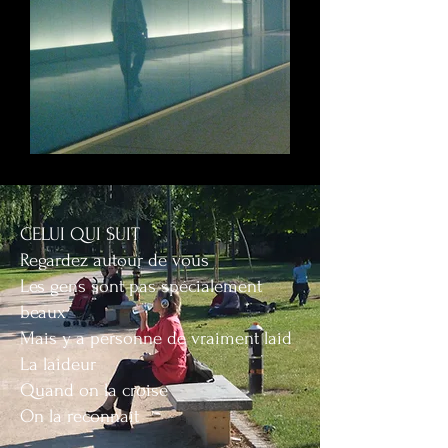
CELUI QUI SUIT
Regardez autour de vous
Les gens sont pas spécialement
beaux
Mais y a personne de vraiment laid
La laideur
Quand on la croise
On la reconnaît